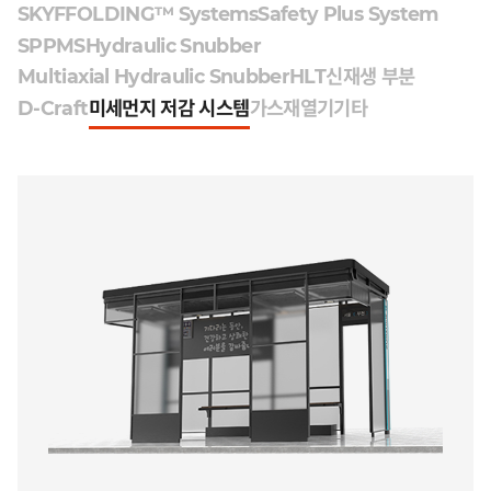
SKYFFOLDING™ Systems
Safety Plus System
SPPMS
Hydraulic Snubber
Multiaxial Hydraulic Snubber
HLT
신재생 부분
D-Craft
미세먼지 저감 시스템
가스재열기
기타