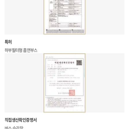
특허
하부필터형 흡연부스
직접생산확인증명서
버스 승강장