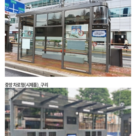
중앙 차로형(시제품)_구리