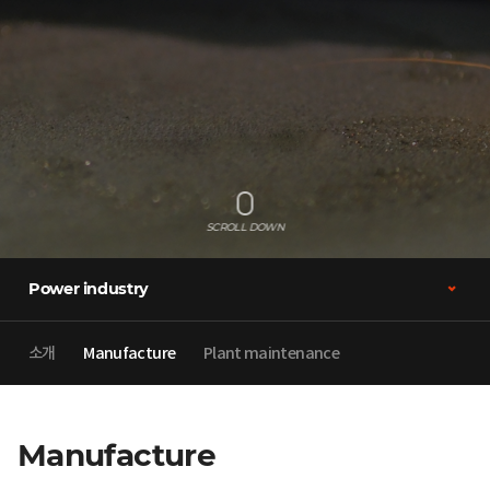
SCROLL DOWN
Power industry
소개
Manufacture
Plant maintenance
Manufacture