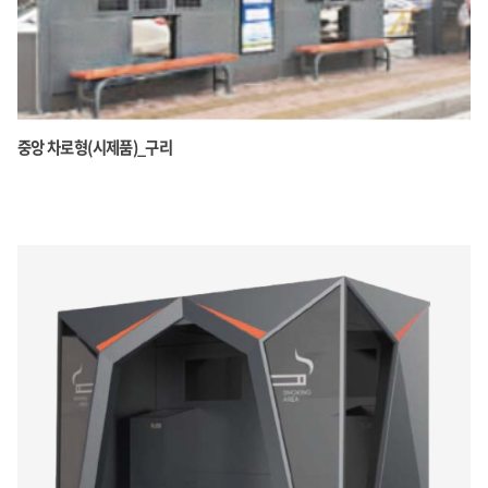
중앙 차로형(시제품)_구리