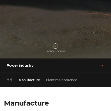
SCROLL DOWN
Power industry
소개
Manufacture
Plant maintenance
Manufacture