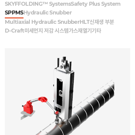
SKYFFOLDING™ Systems
Safety Plus System
SPPMS
Hydraulic Snubber
Multiaxial Hydraulic Snubber
HLT
신재생 부분
D-Craft
미세먼지 저감 시스템
가스재열기
기타