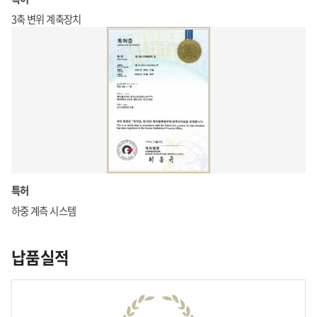
3축 변위 계축장치
특허
하중 계측 시스템
납품실적