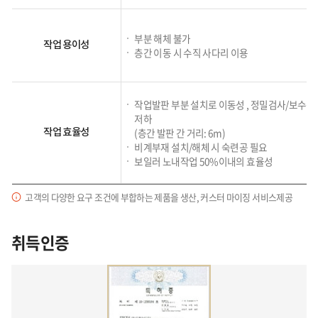
표
부분 해체 불가
Bundle Tube 정비용 비계 및 팬던트
작업 용이성
층간 이동 시 수직 사다리 이용
비계 인양
Bundle Tube 정비에 최적화된 맞춤 설계
작업발판 부분 설치로 이동성 , 정밀검사/보수
저하
(층간 발판 간 거리: 6m)
작업 효율성
비계부재 설치/해체 시 숙련공 필요
보일러 노내작업 50%이내의 효율성
고객의 다양한 요구 조건에 부합하는 제품을 생산, 커스터 마이징 서비스제공
취득인증
상하부 지지방식 플랫폼 설치
하부 비계용 플랫폼을 조립 후 인양시스템
와이어 체결