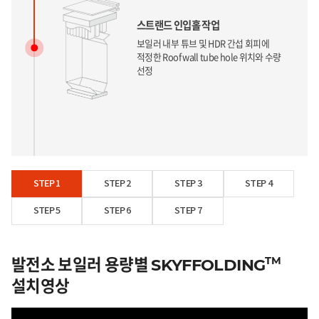
스트랜드 인입홀 작업
보일러 내부 튜브 및 HDR 간섭 회피에
적정한 Roof wall tube hole 위치와 수량
선정
STEP 1
STEP 2
STEP 3
STEP 4
STEP 5
STEP 6
STEP 7
보일러 Heavy Girder 유압 인양장치
설치 및 하부 트러스 설치
발전소 보일러 용량별
선정된 위치에 인양 및 하중 고정 장치
TM
SKYFFOLDING
설치
설치영상
Zero level까지 트러스 구조물로 전체
발판 구성