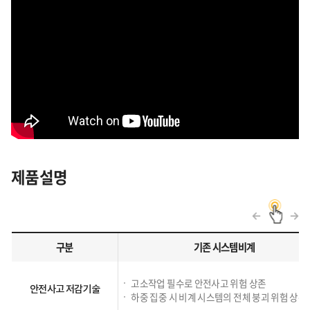
Bundle Tube 정비용 비계 및 팬던트
비계 설치
상부 비계용 플랫폼을 조립 후 인양하면서
제품설명
와이어 로프형 비계 설치
구분
기존 시스템비계
제품설명
기존
고소작업 필수로 안전사고 위험 상존
안전사고 저감기술
시스템비계,SKYFFOLDING에
하중 집중 시 비계 시스템의 전체 붕괴 위험 상존
관련된