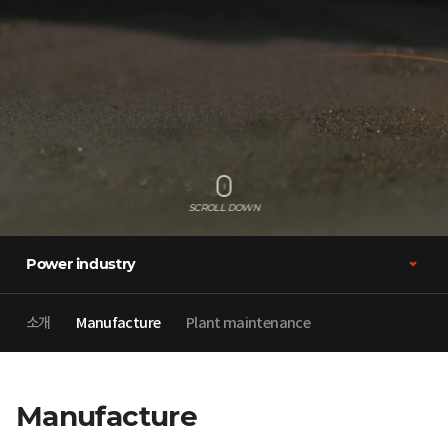
SCROLL DOWN
Power industry
소개
Manufacture
Plant maintenance
Manufacture