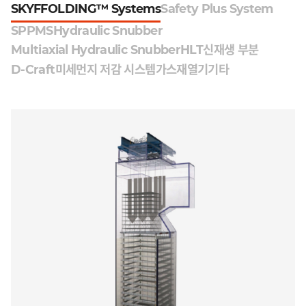
SKYFFOLDING™ Systems
Safety Plus System
SPPMS
Hydraulic Snubber
Multiaxial Hydraulic Snubber
HLT
신재생 부분
D-Craft
미세먼지 저감 시스템
가스재열기
기타