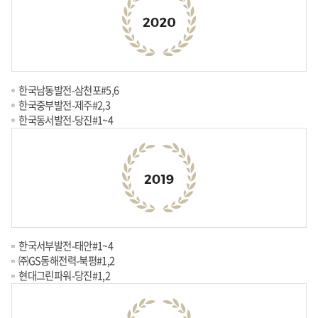
한국남동발전-삼천포#5,6
한국중부발전-제주#2,3
한국동서발전-당진#1~4
한국서부발전-태안#1~4
㈜GS동해전력-북평#1,2
현대그린파워-당진#1,2